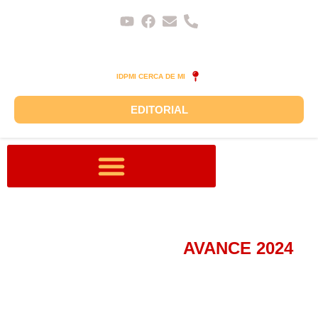
IDPMI CERCA DE MI
EDITORIAL
SEDE INTERNACIONAL
¿QUIÉNES SÓMOS?
AVANCE 2024